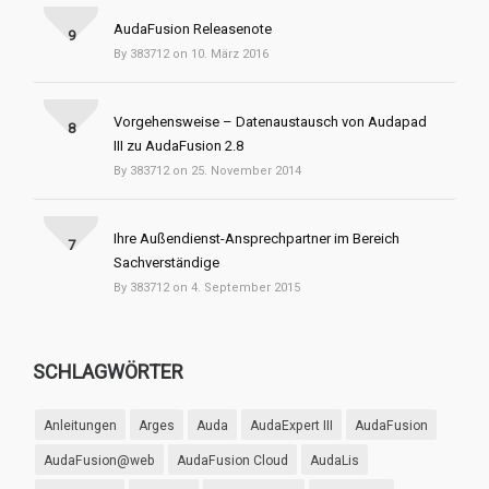
AudaFusion Releasenote
9
By 383712 on 10. März 2016
Vorgehensweise – Datenaustausch von Audapad
8
III zu AudaFusion 2.8
By 383712 on 25. November 2014
Ihre Außendienst-Ansprechpartner im Bereich
7
Sachverständige
By 383712 on 4. September 2015
SCHLAGWÖRTER
Anleitungen
Arges
Auda
AudaExpert III
AudaFusion
AudaFusion@web
AudaFusion Cloud
AudaLis