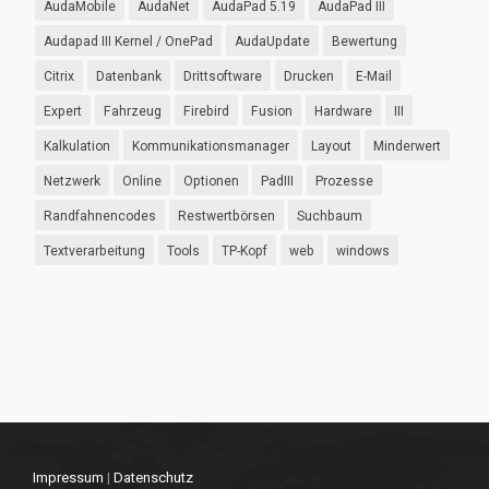
AudaMobile
AudaNet
AudaPad 5.19
AudaPad III
Audapad III Kernel / OnePad
AudaUpdate
Bewertung
Citrix
Datenbank
Drittsoftware
Drucken
E-Mail
Expert
Fahrzeug
Firebird
Fusion
Hardware
III
Kalkulation
Kommunikationsmanager
Layout
Minderwert
Netzwerk
Online
Optionen
PadIII
Prozesse
Randfahnencodes
Restwertbörsen
Suchbaum
Textverarbeitung
Tools
TP-Kopf
web
windows
Impressum
|
Datenschutz